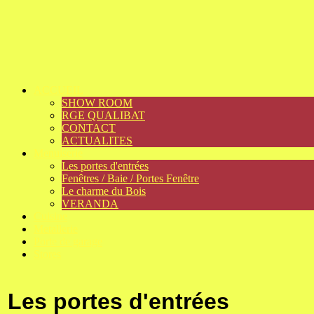
ACCUEIL
SHOW ROOM
RGE QUALIBAT
CONTACT
ACTUALITES
Menuiserie
Les portes d'entrées
Fenêtres / Baie / Portes Fenêtre
Le charme du Bois
VERANDA
Cuisine
Metallerie
Porte de garage
Stores
Les portes d'entrées