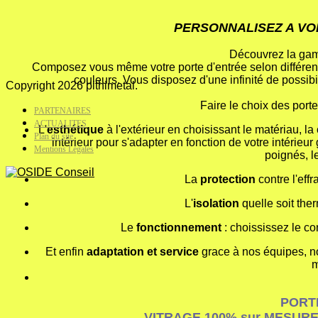
PERSONNALISEZ A VO
Découvrez la gamm
Composez vous même votre porte d'entrée selon différent
couleurs. Vous disposez d'une infinité de possibi
Copyright 2026 pithimetal.
Faire le choix des portes
PARTENAIRES
ACTUALITES
L'
esthétique
à l'extérieur en choisissant le matériau, la
Plan du site
intérieur pour s'adapter en fonction de votre intérieu
Mentions Légales
poignés, l
La
protection
contre l'eff
L'
isolation
quelle soit the
Le
fonctionnement
: choississez le con
Et enfin
adaptation et service
grace à nos équipes, n
m
PORT
VITRAGE 100% sur MESURE 