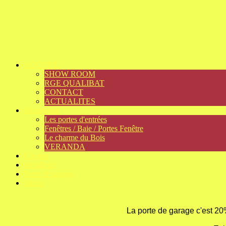
ACCUEIL
SHOW ROOM
RGE QUALIBAT
CONTACT
ACTUALITES
Menuiserie
Les portes d'entrées
Fenêtres / Baie / Portes Fenêtre
Le charme du Bois
VERANDA
Cuisine
Metallerie
Porte de garage
Stores
La porte de garage c'est 20