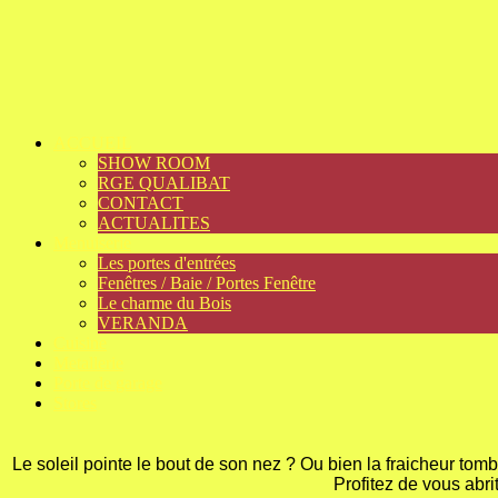
ACCUEIL
SHOW ROOM
RGE QUALIBAT
CONTACT
ACTUALITES
Menuiserie
Les portes d'entrées
Fenêtres / Baie / Portes Fenêtre
Le charme du Bois
VERANDA
Cuisine
Metallerie
Porte de garage
Stores
Le soleil pointe le bout de son nez ? Ou bien la fraicheur tom
Profitez de vous abri